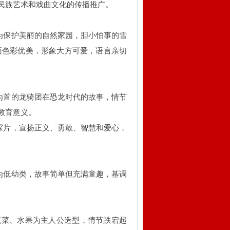
民族艺术和戏曲文化的传播推广。
了为保护美丽的自然家园，胆小怕事的雪
面色彩优美，形象大方可爱，语言亲切
猫为首的龙骑团在恐龙时代的故事，情节
教育意义。
侦探片，宣扬正义、勇敢、智慧和爱心，
片为低幼类，故事简单但充满童趣，基调
蔬菜、水果为主人公造型，情节跌宕起