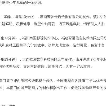
于培养少年儿童的环保意识。
－30集，每集13分钟），湖南宏梦卡通传播有限公司制作。该片
主题鲜明、积极健康，造型生动可爱，语言风趣幽默，情节引人入胜
每集13分钟），福州南国影视制作中心、福建育港信息技术有限公
镇和森林王国和平安宁的故事。该片充满童趣，造型可爱，色彩丰富
每集13分钟），大连乾豪数字科技有限公司制作。该片讲述了少年
明的优秀品质。该片主题健康，故事性强，具有一定观赏性。
部门要立即向所辖各级电视台传达，全国电视台各频道可予以优先
区、本部门的国产动画片的制作和播出工作，促进我国动画产业的