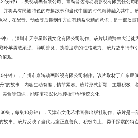
集22分钟），央视动画有限公司、青岛普达海动漫影视有限责任公
，并将具有民族特色的奇趣故事和当代中国的时代精神融入其中。
色彩，在配音、动效等后期制作方面有精益求精的意识，是一部质量
5分钟），深圳市天宇星影视文化有限公司制作。该片以藏羚羊大迁
藏羚羊勇敢顽强、聪明善良、执着追求的性格魅力。该片故事情节
价值观。
集15分钟），广州市嘉鸿动画影视有限公司制作。该片取材于广东
诗丹”的故事，内容生动有趣，情节紧凑。该片形式新颖，主题积极，
、美食等知识，能够潜移默化地传授中华传统文化。
30集，每集10分钟），天津市文化艺术音像出版社制作。该片是
的故事。该片反映了当代儿童正直善良、积极向上、勇于探索的特