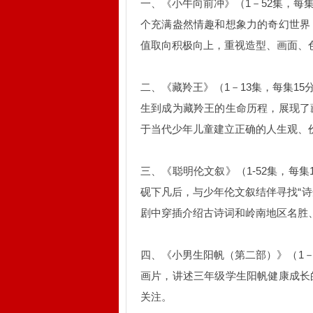
一、《小牛向前冲》（1－52集，每
个充满盎然情趣和想象力的奇幻世界
值取向积极向上，重视造型、画面、
二、《藏羚王》（1－13集，每集1
生到成为藏羚王的生命历程，展现了
于当代少年儿童建立正确的人生观、
三、《聪明伦文叙》（1-52集，每
砚下凡后，与少年伦文叙结伴寻找“
剧中穿插介绍古诗词和岭南地区名胜
四、《小男生阳帆（第二部）》（1－
画片，讲述三年级学生阳帆健康成长
关注。