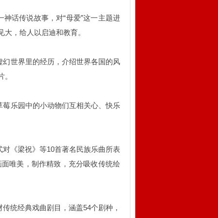
一神话传说故事，对“母爱”这一主题进
见大，给人以启迪和教育。
在虚幻世界里的经历，介绍世界各国的风
片。
在草莓乐园中的小动物们互相关心、快乐
。
式对《梁祝》等10首著名民族乐曲所表
画面唯美，制作精致，充分吸收传统绘
材传统经典戏曲剧目，涵盖54个剧种，