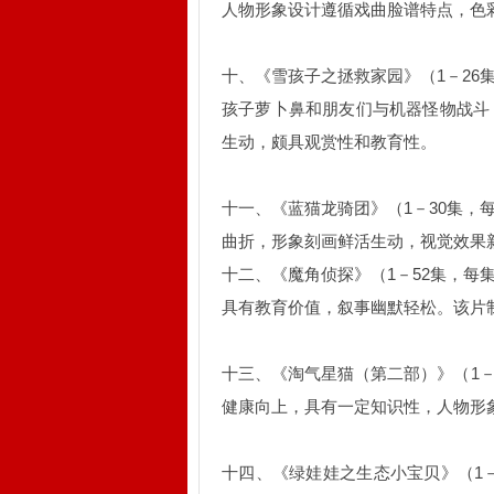
人物形象设计遵循戏曲脸谱特点，色
十、《雪孩子之拯救家园》（1－26
孩子萝卜鼻和朋友们与机器怪物战斗
生动，颇具观赏性和教育性。
十一、《蓝猫龙骑团》（1－30集，
曲折，形象刻画鲜活生动，视觉效果
十二、《魔角侦探》（1－52集，每
具有教育价值，叙事幽默轻松。该片
十三、《淘气星猫（第二部）》（1－
健康向上，具有一定知识性，人物形
十四、《绿娃娃之生态小宝贝》（1