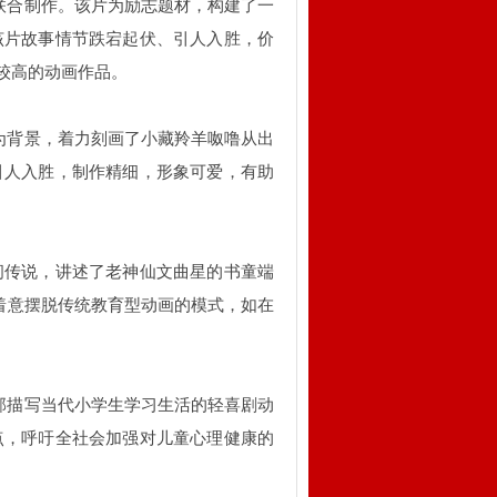
司联合制作。该片为励志题材，构建了一
该片故事情节跌宕起伏、引人入胜，价
较高的动画作品。
徙为背景，着力刻画了小藏羚羊呶噜从出
引人入胜，制作精细，形象可爱，有助
民间传说，讲述了老神仙文曲星的书童端
着意摆脱传统教育型动画的模式，如在
一部描写当代小学生学习生活的轻喜剧动
点，呼吁全社会加强对儿童心理健康的