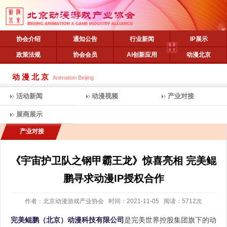
协会介绍
通知公告
行业新闻
IP展示
政策法规
协会会员
AI创新应用
动漫北京
动漫北京
Animation Beijing
活动新闻
动漫视频
产业对接
展商展示
产业对接
《宇宙护卫队之钢甲霸王龙》惊喜亮相 完美鲲
鹏寻求动漫IP授权合作
作者：北京动漫游戏产业协会 时间：2021-11-05 阅读：5712次
完美鲲鹏（北京）动漫科技有限公司
是完美世界控股集团旗下的动