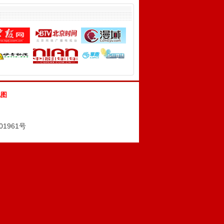
地图
01961号