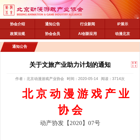
协会介绍
通知公告
行业新闻
IP展示
政策法规
协会会员
AI创新应用
动漫北京
通知公告
关于文旅产业助力计划的通知
作者：北京动漫游戏产业协会 时间：2020-05-14 阅读：3714次
北
京
动
漫
游
戏
产
业
协
会
动产协发【
2020】07
号