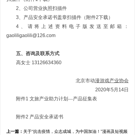
2
、公司营业执照扫描件
3
、产品安全承诺书盖章扫描件（附件
2
下载）
4
、请将上述资料电子版发送至邮箱：
gaoliligaolili@126.com
五、咨询及联系方式
高女士
13126634360
北京市动
漫游戏产业协会
2020
年
5
月
14
日
附件
1
文旅产业助力计划—产品征集表
附件
2
产品安全承诺书
上一篇：
关于“抗击疫情，众志成城，为中国加油！”漫画及短视频